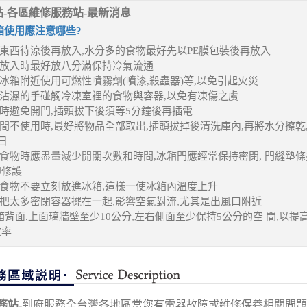
站-各區維修服務站-最新消息
箱使用應注意哪些?
的東西待涼後再放入,水分多的食物最好先以PE膜包裝後再放入
物放入時最好放八分滿保持冷氣流通
在冰箱附近使用可燃性噴霧劑(噴漆,殺蟲器)等,以免引起火災
以沾濕的手碰觸冷凍室裡的食物與容器,以免有凍傷之虞
電時避免開門,插頭拔下後須等5分鐘後再插電
時間不使用時,最好將物品全部取出,插頭拔掉後清洗庫內,再將水分擦乾
日
取食物時應盡量減少開關次數和時間,冰箱門應經常保持密閉, 門縫墊
即修護
的食物不要立刻放進冰箱,這樣一使冰箱內溫度上升
要把太多密閉容器擺在一起,影響空氣對流,尤其是出風口附近
冰箱背面.上面璃牆壁至少10公分,左右側面至少保持5公分的空 間,以提
效率
務站-
到府服務全台灣各地區當您有電器故障或維修保養相關問題