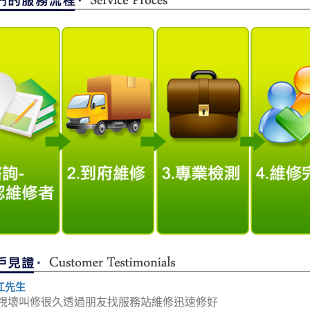
江先生
視壞叫修很久透過朋友找服務站維修迅速修好