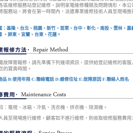
各區維修服務站登記維修，說明家電維修種類及問題情形，本公
修服務站，將會在第一時間內，派遣專業維修技術人員至現場進
域：基隆、台北、桃園、新竹、苗栗、台中、彰化、南投、雲林、嘉
雄 、屏東、宜蘭、台東、花蓮。
電故障需報修，請先準備下列幾項資訊，提供給登記維修的客服
您的寶貴時間。
物品 B:使用年限 C:聯絡電話 D:維修住址 E:故障原因 F:聯絡人姓名
目：電視、冰箱、冷氣、洗衣機、烘衣機、除濕機。
人員至現場進行維修，顧客如不進行維修，則收取檢修服務費用3