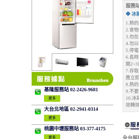
服務
◆ 冰
1.熱
2.食
3.勿
4.勿
5.停
6.長
開2~3
7.存
應立
8.熱
基隆服務站 02-2426-9681
9.不
10.
更多
效轉
大台北地區 02-2941-0314
更多
桃園中壢服務站 03-377-4175
全台服
更多