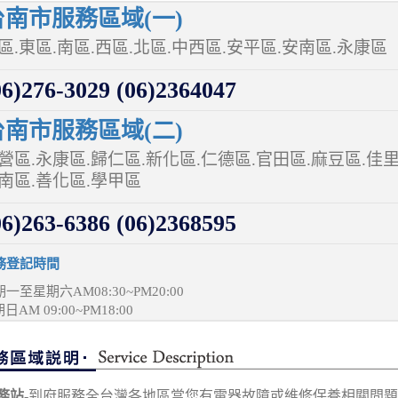
南市服務區域(一)
區.東區.南區.西區.北區.中西區.安平區.安南區.永康區
6)276-3029 (06)2364047
南市服務區域(二)
營區.永康區.歸仁區.新化區.仁德區.官田區.麻豆區.佳里
南區.善化區.學甲區
6)263-6386 (06)2368595
務登記時間
一至星期六AM08:30~PM20:00
日AM 09:00~PM18:00
務站-
到府服務全台灣各地區當您有電器故障或維修保養相關問題