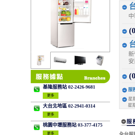
台
中
(0
台
新
安
(0
基隆服務站 02-2426-9681
服
更多
星期
星期
大台北地區 02-2941-0314
更多
桃園中壢服務站 03-377-4175
更多
全台服