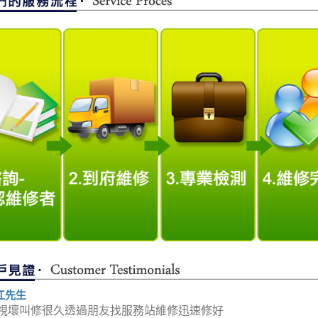
江先生
視壞叫修很久透過朋友找服務站維修迅速修好