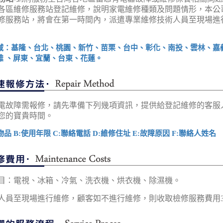
各區維修服務站登記維修，說明家電維修種類及問題情形，本公
修服務站，將會在第一時間內，派遣專業維修技術人員至現場進
域：基隆、台北、桃園、新竹、苗栗、台中、彰化、南投、雲林、嘉
雄 、屏東、宜蘭、台東、花蓮。
電故障需報修，請先準備下列幾項資訊，提供給登記維修的客服
您的寶貴時間。
物品 B:使用年限 C:聯絡電話 D:維修住址 E:故障原因 F:聯絡人姓名
目：電視、冰箱、冷氣、洗衣機、烘衣機、除濕機。
人員至現場進行維修，顧客如不進行維修，則收取檢修服務費用3