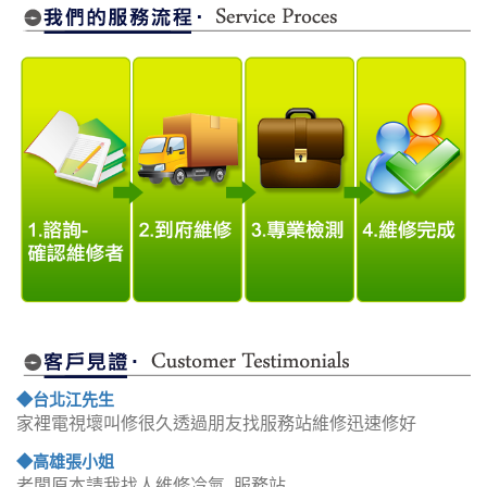
◆台北江先生
家裡電視壞叫修很久透過朋友找服務站維修迅速修好
◆高雄張小姐
老闆原本請我找人維修冷氣..服務站