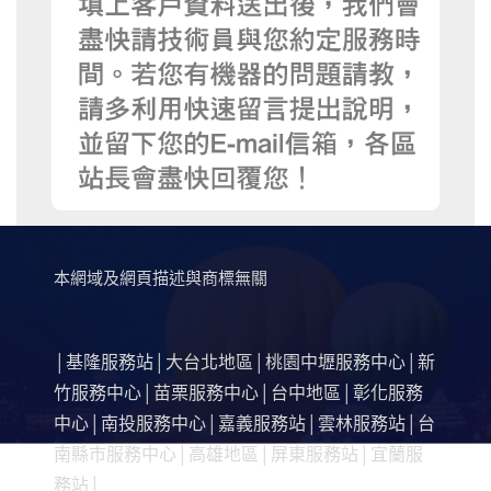
本網域及網頁描述與商標無關
基隆服務站
大台北地區
桃園中壢服務中心
新
│
│
│
│
竹服務中心
苗栗服務中心
台中地區
彰化服務
│
│
│
中心
南投服務中心
嘉義服務站
雲林服務站
台
│
│
│
│
南縣市服務中心
高雄地區
屏東服務站
宜蘭服
│
│
│
務站
│